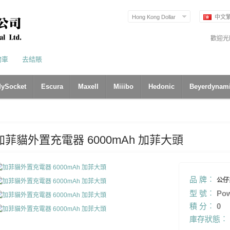
Hong Kong Dollar
中文
歡迎光
物車
去結賬
ySocket
Escura
Maxell
Miiibo
Hedonic
Beyerdynam
加菲貓外置充電器 6000mAh 加菲大頭
品 牌︰
公仔
型 號︰
Pow
積 分︰
0
庫存狀態︰