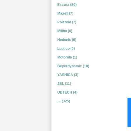
Escura (20)
Maxell (7)
Polaroid (7)
Miiibo (6)
Hedonic (0)
Luucco (0)
Motorola (1)
Beyerdynamic (18)
YASHICA (3)
JBL (11)
UBTECH (4)
.... (325)