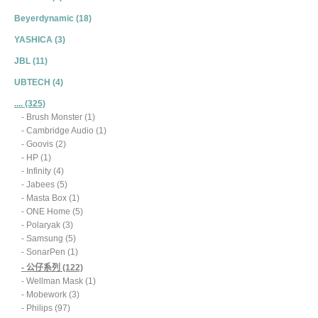
Beyerdynamic (18)
YASHICA (3)
JBL (11)
UBTECH (4)
.... (325)
- Brush Monster (1)
- Cambridge Audio (1)
- Goovis (2)
- HP (1)
- Infinity (4)
- Jabees (5)
- Masta Box (1)
- ONE Home (5)
- Polaryak (3)
- Samsung (5)
- SonarPen (1)
- 公仔系列 (122)
- Wellman Mask (1)
- Mobework (3)
- Philips (97)