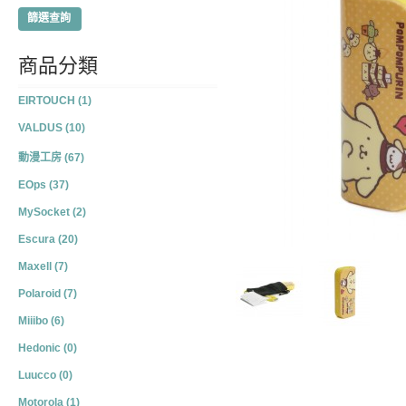
篩選查詢
商品分類
EIRTOUCH (1)
VALDUS (10)
動漫工房 (67)
EOps (37)
MySocket (2)
Escura (20)
Maxell (7)
Polaroid (7)
Miiibo (6)
Hedonic (0)
Luucco (0)
Motorola (1)