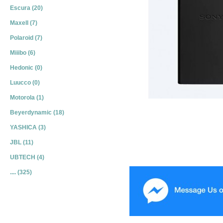
Escura (20)
Maxell (7)
Polaroid (7)
Miiibo (6)
Hedonic (0)
Luucco (0)
Motorola (1)
Beyerdynamic (18)
YASHICA (3)
JBL (11)
UBTECH (4)
.... (325)